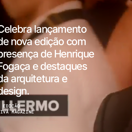
Celebra lançamento
de nova edição com
presença de Henrique
Fogaça e destaques
da arquitetura e
design.
2 EDIÇÃO
VIVA MAGAZINE