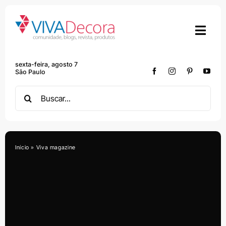
Skip
to
content
sexta-feira, agosto 7
São Paulo
Search
for:
Início
»
Viva magazine