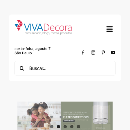
Skip
to
content
sexta-feira, agosto 7
São Paulo
Search
for: