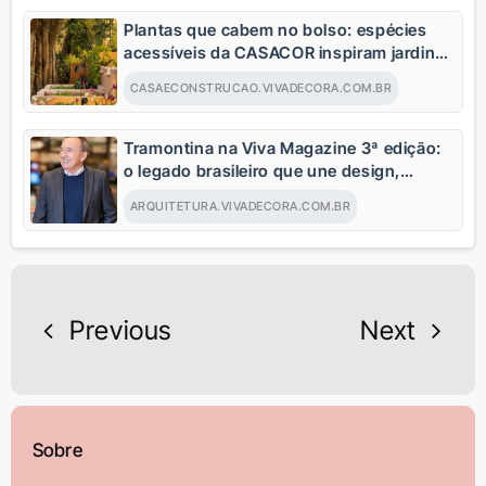
Plantas que cabem no bolso: espécies
acessíveis da CASACOR inspiram jardins
para todos os bolsos
CASAECONSTRUCAO.VIVADECORA.COM.BR
Tramontina na Viva Magazine 3ª edição:
o legado brasileiro que une design,
inovação e histórias de gerações
ARQUITETURA.VIVADECORA.COM.BR
Previous
Next
Sobre