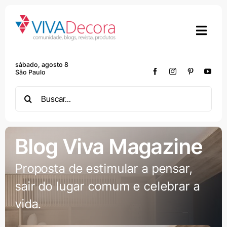
Skip
to
content
sábado, agosto 8
São Paulo
Search
for:
Blog Viva Magazine
Proposta de estimular a pensar,
sair do lugar comum e celebrar a
vida.