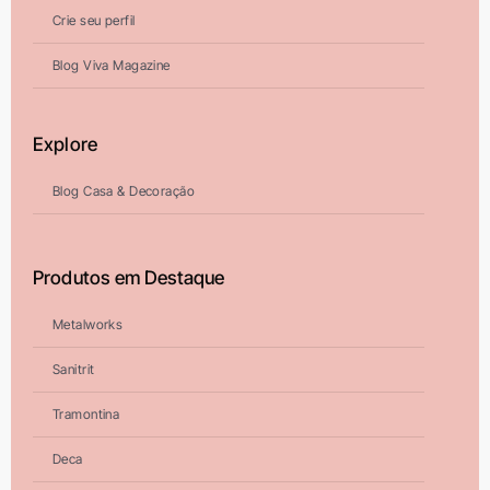
Completo para Projetos
Crie seu perfil
ARQUITETURA.VIVADECORA.COM.BR
Blog Viva Magazine
CASACOR São Paulo 2026: Co-Living
Chiquitano de Eduardo Baldelomar
Explore
celebra a cultura boliviana
ARQUITETURA.VIVADECORA.COM.BR
Blog Casa & Decoração
Lar com cara de casa: transformação
de casa de vila com 120m² e charme
Produtos em Destaque
da arquitetura italiana no Brasil
ARQUITETURA.VIVADECORA.COM.BR
Metalworks
Lar com cara de casa: transformação
Sanitrit
de casa de vila com 120m² e charme
da arquitetura italiana no Brasil
Tramontina
CASAECONSTRUCAO.VIVADECORA.COM.BR
Deca