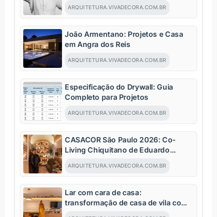
como a arquitetura pode contribuir
ARQUITETURA.VIVADECORA.COM.BR
para regenerar o planeta
João Armentano: Projetos e Casa
em Angra dos Reis
ARQUITETURA.VIVADECORA.COM.BR
Especificação do Drywall: Guia
Completo para Projetos
ARQUITETURA.VIVADECORA.COM.BR
CASACOR São Paulo 2026: Co-
Living Chiquitano de Eduardo
Baldelomar celebra a cultura
ARQUITETURA.VIVADECORA.COM.BR
boliviana
Lar com cara de casa:
transformação de casa de vila com
120m² e charme da arquitetura