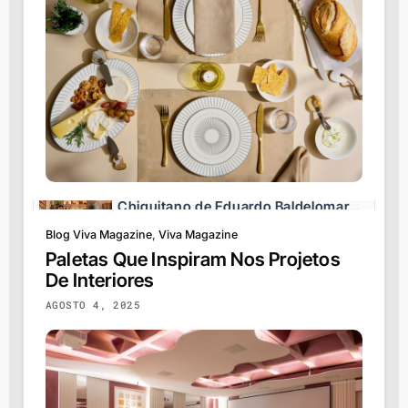
Angra dos Reis
ARQUITETURA.VIVADECORA.COM.BR
Especificação do Drywall: Guia
Completo para Projetos
ARQUITETURA.VIVADECORA.COM.BR
CASACOR São Paulo 2026: Co-Living
Chiquitano de Eduardo Baldelomar
celebra a cultura boliviana
Blog Viva Magazine
,
Viva Magazine
ARQUITETURA.VIVADECORA.COM.BR
Paletas Que Inspiram Nos Projetos
De Interiores
Lar com cara de casa: transformação
de casa de vila com 120m² e charme
AGOSTO 4, 2025
da arquitetura italiana no Brasil
ARQUITETURA.VIVADECORA.COM.BR
Lar com cara de casa: transformação
de casa de vila com 120m² e charme