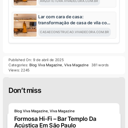
ARQUITETURA.VIVADECORA.COM.BR
italiana no Brasil
Lar com cara de casa:
transformação de casa de vila com
120m² e charme da arquitetura
CASAECONSTRUCAO.VIVADECORA.COM.BR
italiana no Brasil
Published On: 9 de abril de 2025
Categories:
Blog Viva Magazine
,
Viva Magazine
381 words
Views: 2245
Don’t miss
Blog Viva Magazine
,
Viva Magazine
Formosa Hi-Fi – Bar Templo Da
Outros conteúdos Viva
Acústica Em São Paulo