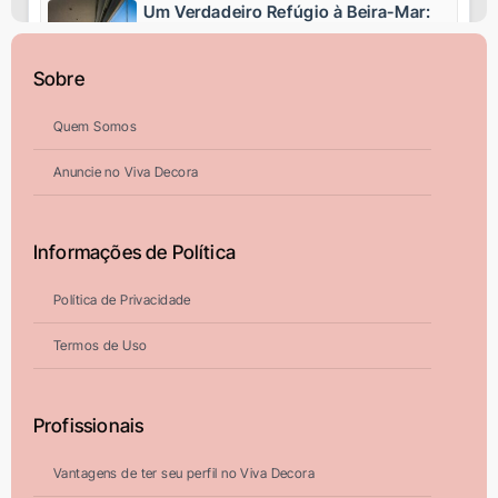
Um Verdadeiro Refúgio à Beira-Mar:
Apartamento de 270m²
Transformado Após Retrofit em
ARQUITETURA.VIVADECORA.COM.BR
Sobre
Riviera
Quem Somos
Um Verdadeiro Refúgio à Beira-Mar:
Apartamento de 270m²
Anuncie no Viva Decora
Transformado Após Retrofit em
CASAECONSTRUCAO.VIVADECORA.COM.BR
Riviera
Informações de Política
Carlo Ratti participa da 4ª edição do
Salão Rio de Interiores para discutir
como a arquitetura pode contribuir
Política de Privacidade
ARQUITETURA.VIVADECORA.COM.BR
para regenerar o planeta
Termos de Uso
João Armentano: Projetos e Casa em
Angra dos Reis
Profissionais
ARQUITETURA.VIVADECORA.COM.BR
Vantagens de ter seu perfil no Viva Decora
Especificação do Drywall: Guia