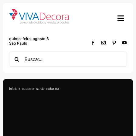
Skip
to
content
quinta-feira, agosto 6
São Paulo
Search
for:
Início
»
casacor santa catarina