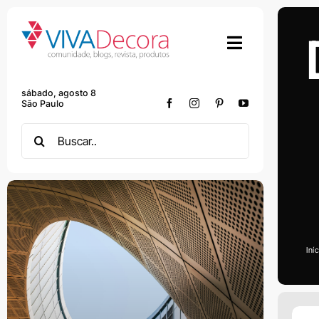
Skip
to
content
sábado, agosto 8
São Paulo
Search
for:
Iní