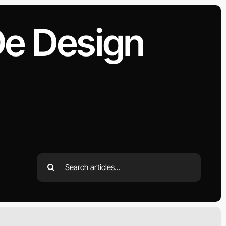
e Design
Search
for: