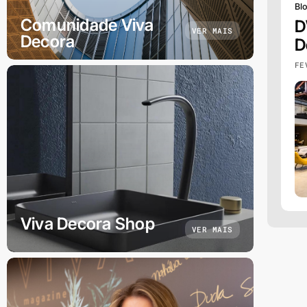
Bl
Comunidade Viva
D
VER MAIS
Decora
D
FE
Viva Decora Shop
VER MAIS