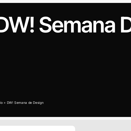
DW! Semana D
cio
»
DW! Semana de Design